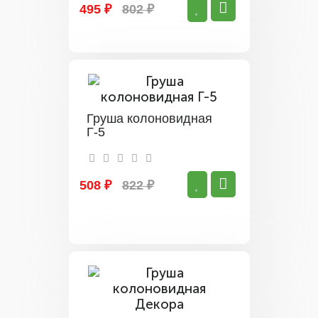
495 ₽
802 ₽
Груша колоновидная
Г-5
508 ₽
822 ₽