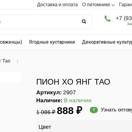
Доставка и оплата
О питомнике
Гаран
+7 (9
За
(саженцы)
Ягодные кустарники
Декоративные культ
г Тао
ПИОН XО ЯНГ ТАО
Артикул:
2907
Наличие:
В наличии
888 ₽
Узнать оптов
?
1 086 ₽
Цвет