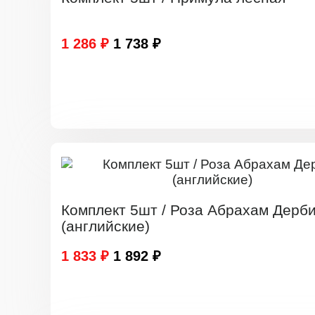
1 286 ₽
1 738 ₽
Комплект 5шт / Роза Абрахам Дерб
(английские)
1 833 ₽
1 892 ₽