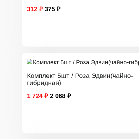
312 ₽
375 ₽
Комплект 5шт / Роза Эдвин(чайно-
гибридная)
1 724 ₽
2 068 ₽