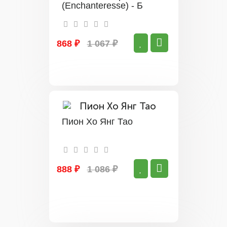
(Enchanteresse) - Б
868 ₽
1 067 ₽
Пион Xо Янг Тао
888 ₽
1 086 ₽